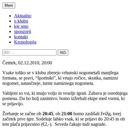
Preskoči
Meni
na
Klub slowenischer Studentinnen und
KSŠŠG
vsebino
Aktualno
Studenten Graz
o klubu
kje smo
sponzorji
kontakt
Kronologija
Išči:
Četrtek, 02.12.2010, 20:00
Vsake toliko se v klubu zberejo vrhunski nogometaši manjšega
formata, se pravi, “športniki”, ki vrtajo ročice, skratka, namizni
nogomet, natančneje, turnir namiznega nogometa.
Vabljeni so vsi, ki imajo voljo in veselje igrati. Zabava je osrednjega
pomena. Da bo bolj zanimivo, bomo izžrebali ekipe med vsemi, ki
se prijavijo.
Žrebanje se začne ob
20:45
, ob
21:00
bomo zaslišali žvižg, torej
začetek prve igre. Sodeluje lahko vsak, ki se prijavi do 20:45 in ob
tem plača prijavnino (€2,-). Seveda čakajo tudi nagrade.