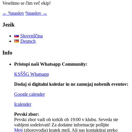
Veselimo se čim več ekip!
Krmarjenje
←
%naslov
%naslov
→
po
Jezik
prispevkih
Slovenščina
Deutsch
Info
Pristopi naši Whatsapp Community:
KSŠŠG Whatsapp
Dodaj si digitalni koledar in ne zamujaj nobenih eventov:
Google calender
Icalender
Pevski zbor:
Pevski zbor vadi ob torkih ob 19:00 v klubu. Seveda ste
vabljeni sodelovati! Za dodatne informacije pošljite
Meti
(zborovodja) kratek mejl. Ali nas kontaktiraj preko