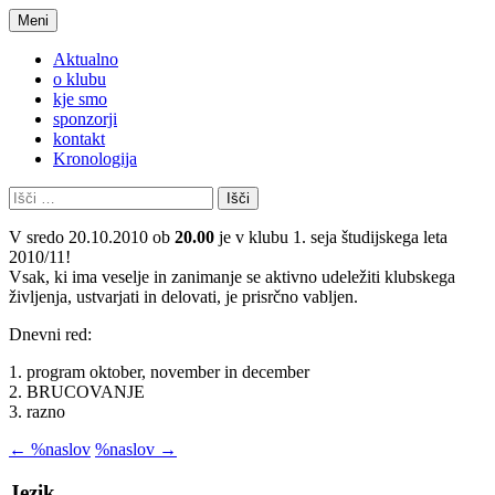
Preskoči
Meni
na
Klub slowenischer Studentinnen und
KSŠŠG
vsebino
Aktualno
Studenten Graz
o klubu
kje smo
sponzorji
kontakt
Kronologija
Išči:
V sredo 20.10.2010 ob
20.00
je v klubu 1. seja študijskega leta
2010/11!
Vsak, ki ima veselje in zanimanje se aktivno udeležiti klubskega
življenja, ustvarjati in delovati, je prisrčno vabljen.
Dnevni red:
1. program oktober, november in december
2. BRUCOVANJE
3. razno
Krmarjenje
←
%naslov
%naslov
→
po
Jezik